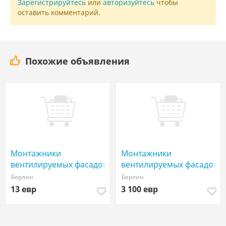
Зарегистрируйтесь
или
авторизуйтесь
чтобы
оставить комментарий.
Похожие объявления
Монтажники
Монтажники
вентилируемых фасадов
вентилируемых фасадов
| Берлин, Ганновер | от
Берлин
Берлин
13 €/час нетто
13 евр
3 100 евр