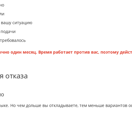
но
ли
 вашу ситуацию
 подачи
 требовалось
чно один месяц. Время работает против вас, поэтому дейс
я отказа
мо
ыке. Но чем дольше вы откладываете, тем меньше вариантов ос