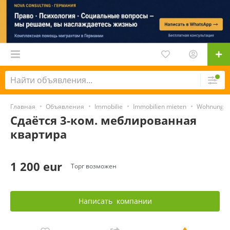
Главная
Объявления
Immobilie
Immobilien mieten
Wohnung m
Сдаётся 3-ком. меблированная
квартира
1 200 eur
Торг возможен
Написать
компании