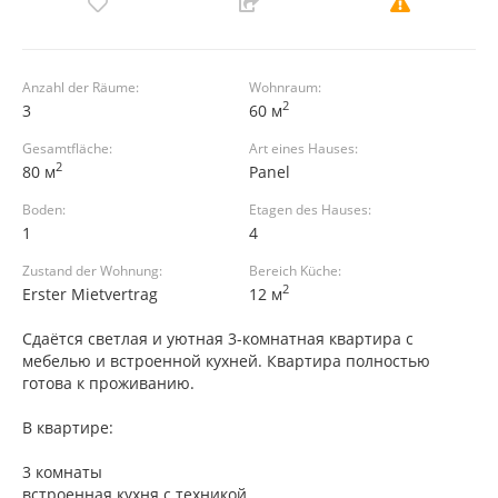
Anzahl der Räume:
Wohnraum:
2
3
60 м
Gesamtfläche:
Art eines Hauses:
2
80 м
Panel
Boden:
Etagen des Hauses:
1
4
Zustand der Wohnung:
Bereich Küche:
2
Erster Mietvertrag
12 м
Сдаётся светлая и уютная 3-комнатная квартира с
мебелью и встроенной кухней. Квартира полностью
готова к проживанию.
В квартире:
3 комнаты
встроенная кухня с техникой