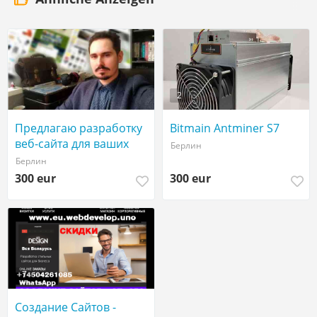
2
Предлагаю разработку
Bitmain Antminer S7
веб-сайта для ваших
Берлин
бизнес-задач 🌐
Берлин
300 eur
300 eur
7
Создание Сайтов -