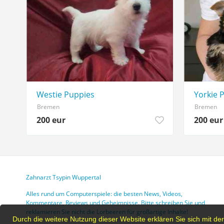
Westie Puppies
Yorkie 
Bremen
Bremen
200 eur
200 eur
Zahnarzt Tsypin Wuppertal
Alles rund um Computerspiele: die besten News, Videos,
Kommentare, Reviews und Geheimnisse. Bitte schreiben Sie und
reklamieren Sie nicht die Lorbeeren für großartige Inhalte!
Durch die weitere Nutzung dieser Website erklären Sie sich mit 