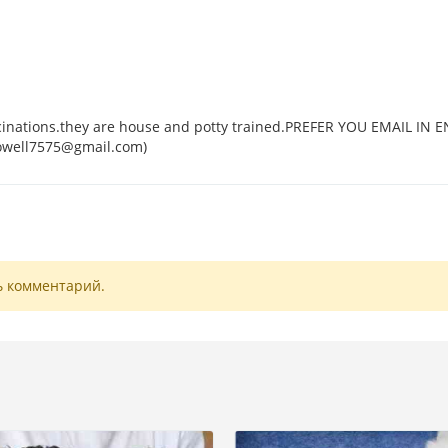
ccinations.they are house and potty trained.PREFER YOU EMAIL IN 
owell7575@gmail.com)
ь комментарий.