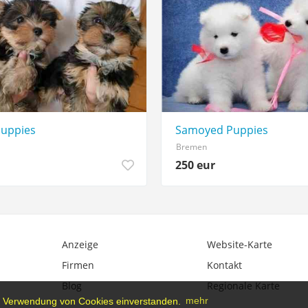
Puppies
Samoyed Puppies
Bremen
250 eur
Anzeige
Website-Karte
Firmen
Kontakt
Blog
Regionale Karte
der Verwendung von Cookies einverstanden.
mehr