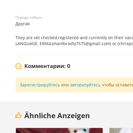
Порода собаки:
Другая
They are vet checked,registered and currently on their va
LANGUAGE. EMAIL(markbradly7575@gmail.com) or (chrisp
Комментарии: 0
Зарегистрируйтесь
или
авторизуйтесь
чтобы оставит
Ähnliche Anzeigen