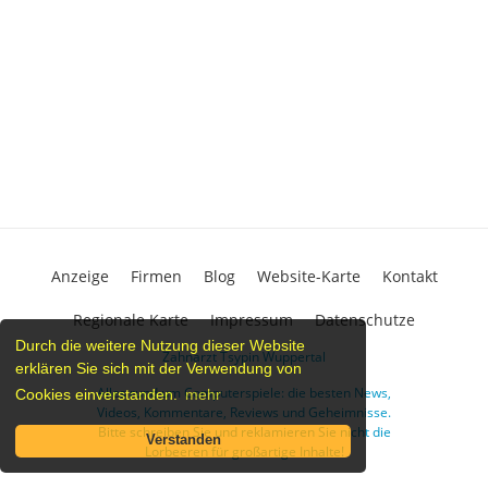
Anzeige
Firmen
Blog
Website-Karte
Kontakt
Regionale Karte
Impressum
Datenschutze
Durch die weitere Nutzung dieser Website
Zahnarzt Tsypin Wuppertal
erklären Sie sich mit der Verwendung von
Alles rund um Computerspiele: die besten News,
Cookies einverstanden.
mehr
Videos, Kommentare, Reviews und Geheimnisse.
Bitte schreiben Sie und reklamieren Sie nicht die
Verstanden
Lorbeeren für großartige Inhalte!