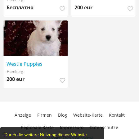
Бесплатно
200 eur
Westie Puppies
Hamburg
200 eur
Anzeige
Firmen
Blog
Website-Karte
Kontakt
Regionale Karte
Impressum
Datenschutze
Durch die weitere Nutzung dieser Website
Zahnarzt Tsypin Wuppertal