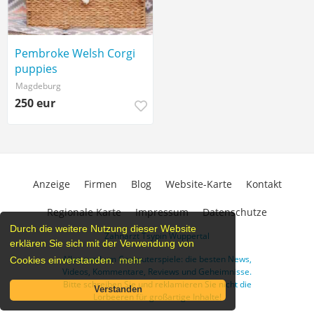
Pembroke Welsh Corgi
puppies
Magdeburg
250 eur
Anzeige
Firmen
Blog
Website-Karte
Kontakt
Regionale Karte
Impressum
Datenschutze
Durch die weitere Nutzung dieser Website
Zahnarzt Tsypin Wuppertal
erklären Sie sich mit der Verwendung von
Alles rund um Computerspiele: die besten News,
Cookies einverstanden.
mehr
Videos, Kommentare, Reviews und Geheimnisse.
Bitte schreiben Sie und reklamieren Sie nicht die
Verstanden
Lorbeeren für großartige Inhalte!