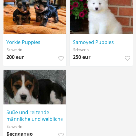
Yorkie Puppies
Samoyed Puppies
Schwerin
Schwerin
200 eur
250 eur
Süße und reizende
männliche und weibliche
Beagle-Welpen,
Schwerin
Бесплатно