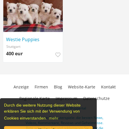
Westie Puppies
Stuttgart
400 eur
Anzeige
Firmen
Blog
Website-Karte
Kontakt
Regionale Karte
Impressum
Datenschutze
Durch die weitere Nutzung dieser Website
Zahnarzt Tsypin Wuppertal
erklären Sie sich mit der Verwendung von
Alles rund um Computerspiele: die besten News,
Cookies einverstanden.
mehr
Videos, Kommentare, Reviews und Geheimnisse.
Bitte schreiben Sie und reklamieren Sie nicht die