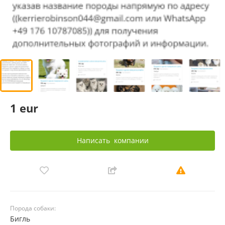
1 eur
Написать
компании
Порода собаки:
Бигль