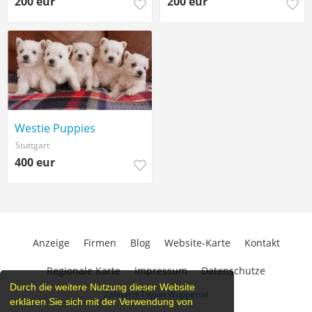
200 eur
200 eur
Westie Puppies
Stuttgart
400 eur
Anzeige
Firmen
Blog
Website-Karte
Kontakt
Regionale Karte
Impressum
Datenschutze
Durch die weitere Nutzung dieser Website
Zahnarzt Tsypin Wuppertal
erklären Sie sich mit der Verwendung von