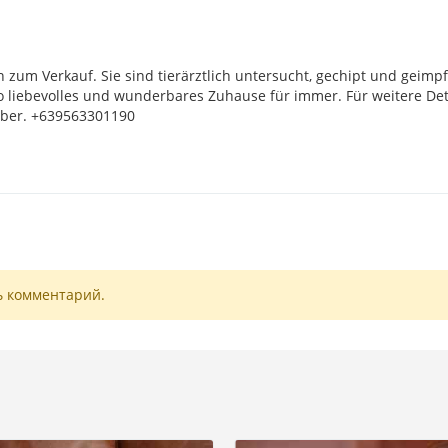
um Verkauf. Sie sind tierärztlich untersucht, gechipt und geimpf
so liebevolles und wunderbares Zuhause für immer. Für weitere Det
Viber. +639563301190
ь комментарий.