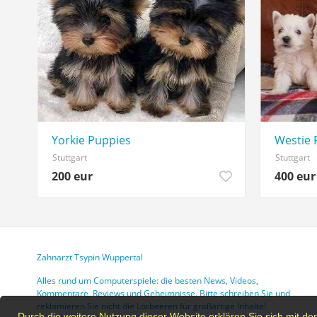
Yorkie Puppies
Westie 
Stuttgart
Stuttgart
200 eur
400 eur
Zahnarzt Tsypin Wuppertal
Alles rund um Computerspiele: die besten News, Videos,
Kommentare, Reviews und Geheimnisse. Bitte schreiben Sie und
reklamieren Sie nicht die Lorbeeren für großartige Inhalte!
Durch die weitere Nutzung dieser Website erklären Sie sich mit 