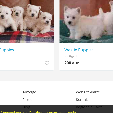
Puppies
Westie Puppies
Stuttgart
200 eur
Anzeige
Website-Karte
Firmen
Kontakt
Blog
Regionale Karte
der Verwendung von Cookies einverstanden.
mehr