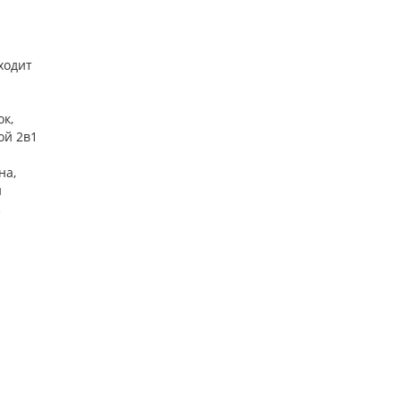
ходит
к,
ной 2в1
на,
и
с