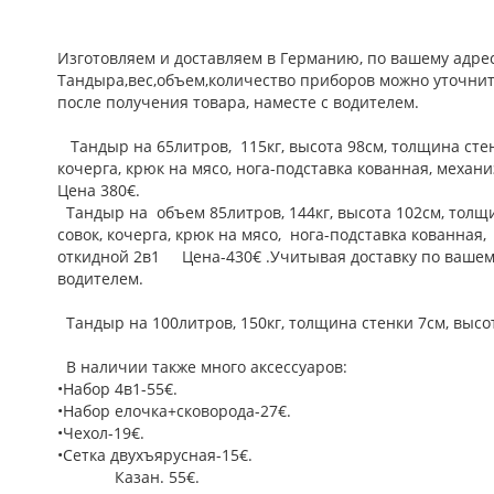
Изготовляем и доставляем в Германию, по вашему адре
Тандыра,вес,объем,количество приборов можно уточнить
после получения товара, наместе с водителе
Тандыр на 65литров, 115кг, высота 98см, толщина стен
кочерга, крюк на мясо, нога-подставка кованная, меха
Цена 380€.
Тандыр на объем 85литров, 144кг, высота 102см, толщ
совок, кочерга, крюк на мясо, нога-подставка кованна
откидной 2в1 Цена-430€ .Учитывая доставку по вашему 
водителем.
Тандыр на 100литров, 150кг, толщина стенки 7см, высо
В наличии также много аксессуаров:
•Набор 4в1-55€.
•Набор елочка+сковорода-27€.
•Чехол-19€.
•Сетка двухъярусная-15€.
Казан. 55€.