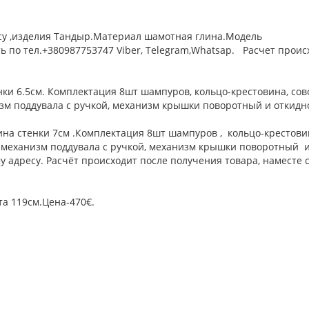
су ,изделия Тандыр.Материал шамотная глина.Модель
 по тел.+380987753747 Viber, Telegram,Whatsap. Расчет проис
м.
ки 6.5см. Комплектация 8шт шампуров, кольцо-крестовина, сово
низм поддувала с ручкой, механизм крышки поворотный и откид
ина стенки 7см .Комплектация 8шт шампуров , кольцо-крестови
я, механизм поддувала с ручкой, механизм крышки поворотный 
адресу. Расчёт происходит после получения товара, наместе 
та 119см.Цена-470€.