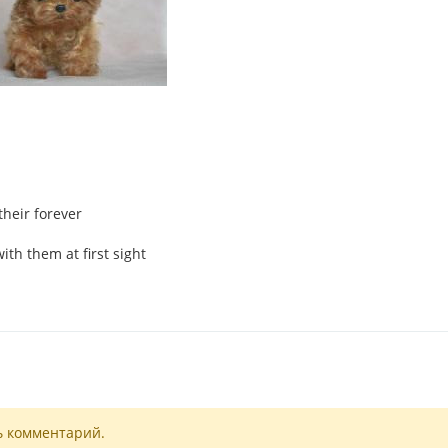
their forever
ith them at first sight
ь комментарий.