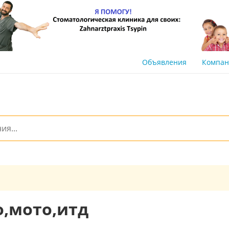
Объявления
Компа
о,мото,итд