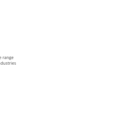
de range
ndustries