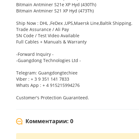
Bitmain Antminer S21e XP Hyd (430Th)
Bitmain Antminer S21 XP Hyd (473Th)
Ship Now : DHL ,FeDex ,UPS,Maersk Line,Baltik Shipping.
Trade Assurance / Ali Pay
SN Code / Test Video Available
Full Cables + Manuals & Warranty
-Forward Inquiry -
-Guangdong Technologies Ltd -
Telegram: Guangdongtechiee
Viber : + 3 9 351 141 7833
Whats App : + 4 915215994276
Customer's Protection Guaranteed.
Комментарии: 0