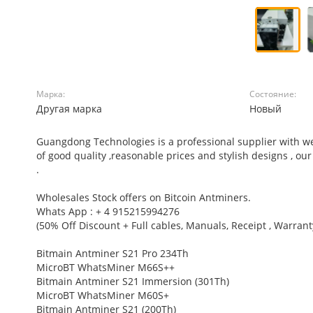
Марка:
Состояние:
Другая марка
Новый
Guangdong Technologies is a professional supplier with wel
of good quality ,reasonable prices and stylish designs , ou
.
Wholesales Stock offers on Bitcoin Antminers.
Whats App : + 4 915215994276
(50% Off Discount + Full cables, Manuals, Receipt , Warrant
Bitmain Antminer S21 Pro 234Th
MicroBT WhatsMiner M66S++
Bitmain Antminer S21 Immersion (301Th)
MicroBT WhatsMiner M60S+
Bitmain Antminer S21 (200Th)