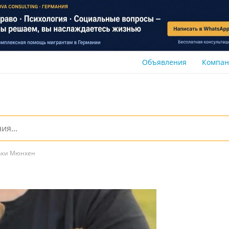
Объявления
Компа
аки Мюнхен