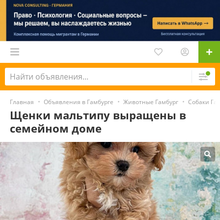
Главная
Объявления в Гамбурге
Животные Гамбург
Собаки Га
Щенки мальтипу выращены в
семейном доме