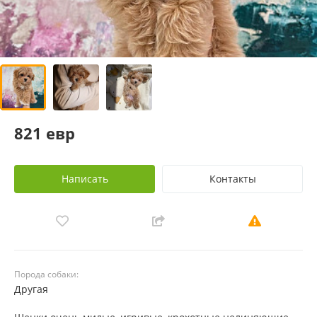
821 евр
Написать
Контакты
Порода собаки:
Другая