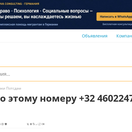
Объявления
Компа
аки Потсдам
 этому номеру +32 4602247