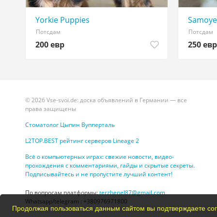
Yorkie Puppies
Samoye
Потсдам
Потсдам
200 евр
250 евр
© 2026 Vse-svoi.de: доска объявлений в Германии — все
права защищены
Стоматолог Цыпин Вупперталь
L2TOP.BEST рейтинг серверов Lineage 2
Всё о компьютерных играх: свежие новости, видео-
прохождения с комментариями, гайды и скрытые секреты.
Подписывайтесь и не пропустите лучший контент!
По вопросам платформы:
terzhenel87@gmail.com
Whatsapp/telegram : +380976971800
Продолжая пользоваться данным сайтом вы подтверждаете сог