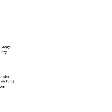
омеру,
тому
 senden
🥺 Es ist
rem