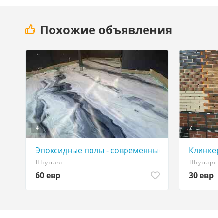
Похожие объявления
4
7
Эпоксидные полы - современные, прочные, п
Клинке
Штутгарт
Штутгарт
60 евр
30 евр