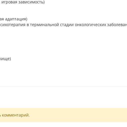
, игровая зависимость)
ая адаптация)
Психотерапия в терминальной стадии онкологических заболева
жище)
ь комментарий.