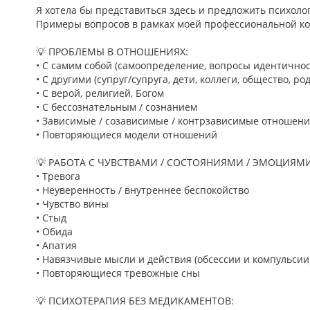
Я хотела бы представиться здесь и предложить психоло
Примеры вопросов в рамках моей профессиональной к
💡 ПРОБЛЕМЫ В ОТНОШЕНИЯХ:
• С самим собой (самоопределение, вопросы идентично
• С другими (супруг/супруга, дети, коллеги, общество, 
• С верой, религией, Богом
• С бессознательным / сознанием
• Зависимые / созависимые / контрзависимые отношен
• Повторяющиеся модели отношений
💡 РАБОТА С ЧУВСТВАМИ / СОСТОЯНИЯМИ / ЭМОЦИЯМИ
• Тревога
• Неуверенность / внутреннее беспокойство
• Чувство вины
• Стыд
• Обида
• Апатия
• Навязчивые мысли и действия (обсессии и компульсии
• Повторяющиеся тревожные сны
💡 ПСИХОТЕРАПИЯ БЕЗ МЕДИКАМЕНТОВ: