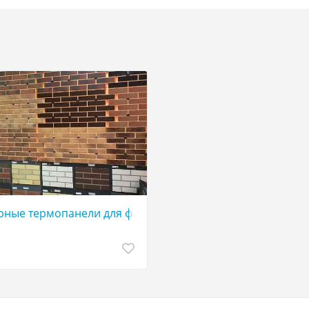
ремиум
рные термопанели для фасада дома — утепление + стил