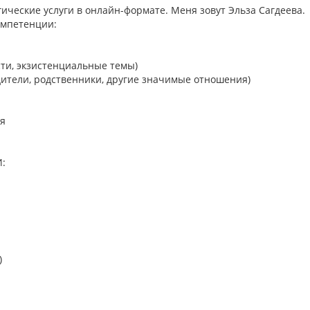
гические услуги в онлайн-формате. Меня зовут Эльза Сагдеева.
омпетенции:
сти, экзистенциальные темы)
родители, родственники, другие значимые отношения)
ия
:
)