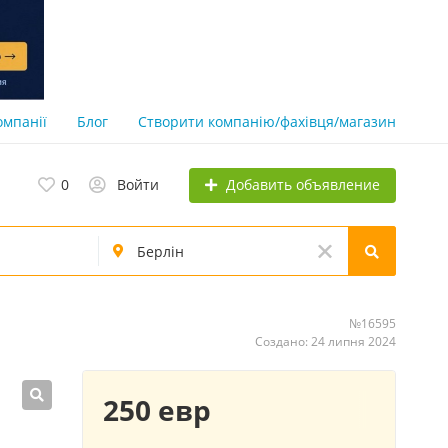
омпанії
Блог
Створити компанію/фахівця/магазин
Добавить объявление
0
Войти
№16595
Создано: 24 липня 2024
250 евр