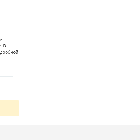
ми
. В
одробной