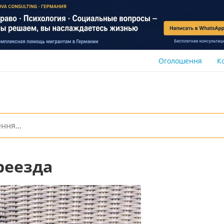
Оголошення
К
реезда