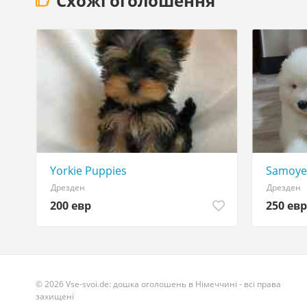
Схожі оголошення
Yorkie Puppies
Samoye
Дрезден
Дрезден
200 евр
250 евр
© 2026 Vse-svoi.de: дошка оголошень в Німеччині - всі права
захищені