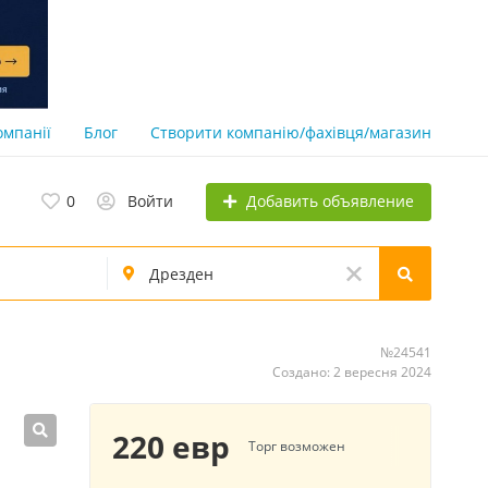
омпанії
Блог
Створити компанію/фахівця/магазин
Добавить объявление
0
Войти
№24541
Создано: 2 вересня 2024
220 евр
Торг возможен