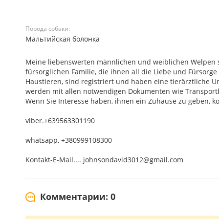
Порода собаки:
Мальтийская болонка
Meine liebenswerten männlichen und weiblichen Welpen si
fürsorglichen Familie, die ihnen all die Liebe und Fürsorg
Haustieren, sind registriert und haben eine tierärztliche 
werden mit allen notwendigen Dokumenten wie Transportbo
Wenn Sie Interesse haben, ihnen ein Zuhause zu geben, kont
viber.+639563301190
whatsapp, +380999108300
Kontakt-E-Mail.... johnsondavid3012@gmail.com
Комментарии: 0