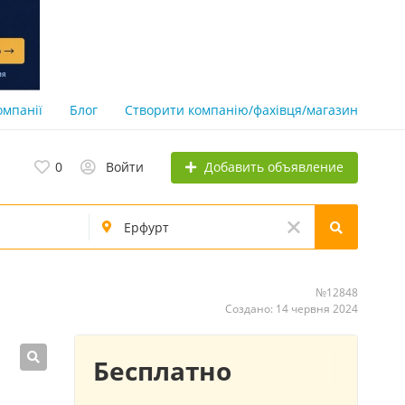
омпанії
Блог
Створити компанію/фахівця/магазин
Добавить объявление
0
Войти
№12848
Создано: 14 червня 2024
Бесплатно