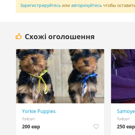
Зарегистрируйтесь
или
авторизуйтесь
чтобы оставит
Схожі оголошення
Yorkie Puppies
Samoye
Ерфурт
Ерфурт
200 евр
250 евр