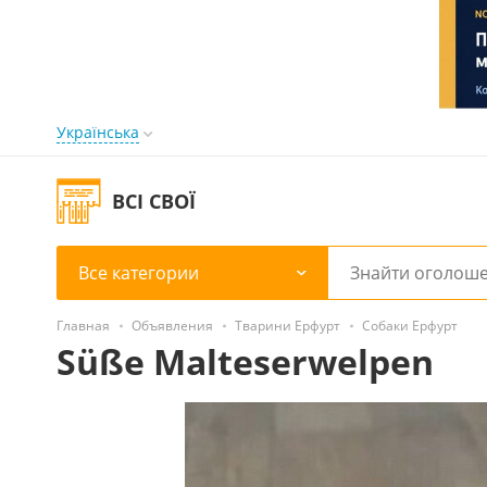
Українська
ВСІ СВОЇ
Все категории
Главная
Объявления
Тварини Ерфурт
Собаки Ерфурт
Süße Malteserwelpen