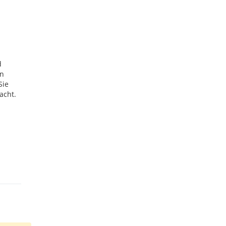
d
en
Sie
acht.