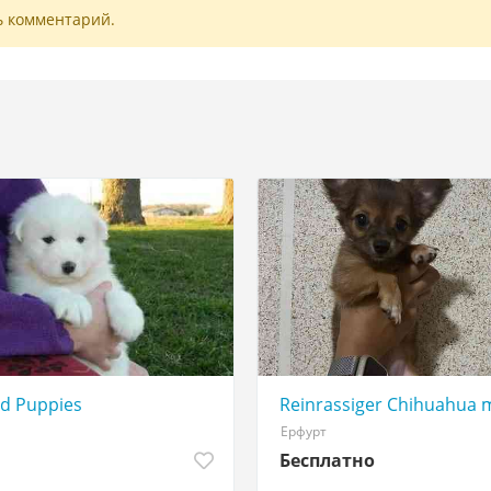
ь комментарий.
d Puppies
Reinrassiger Chihuahua m
Ерфурт
Бесплатно