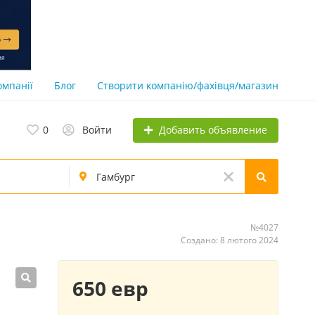
омпанії
Блог
Створити компанію/фахівця/магазин
Добавить объявление
0
Войти
№4027
Создано: 8 лютого 2024
650 евр