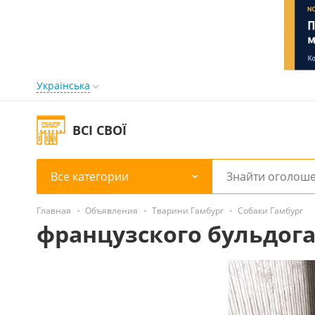
Українська
ВСІ СВОЇ
Все категории
Главная
Объявления
Тварини Гамбург
Собаки Гамбург
французского бульдог