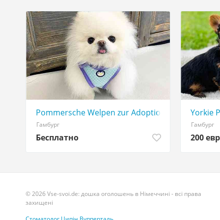
Pommersche Welpen zur Adoption
Yorkie 
Гамбург
Гамбург
Бесплатно
200 евр
© 2026 Vse-svoi.de: дошка оголошень в Німеччині - всі права
захищені
Стоматолог Ципін Вупперталь