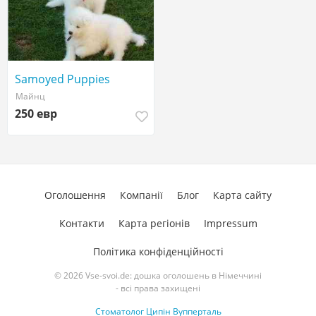
Samoyed Puppies
Майнц
250 евр
Оголошення
Компанії
Блог
Карта сайту
Контакти
Карта регіонів
Impressum
Політика конфіденційності
© 2026 Vse-svoi.de: дошка оголошень в Німеччині
- всі права захищені
Стоматолог Ципін Вупперталь