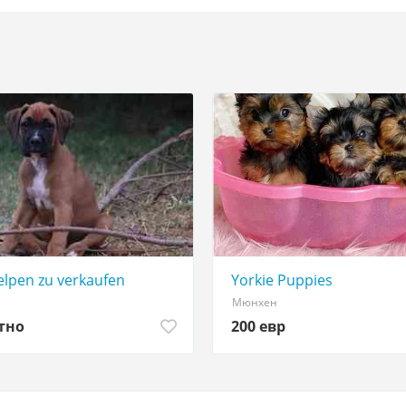
lpen zu verkaufen
Yorkie Puppies
Мюнхен
тно
200 евр