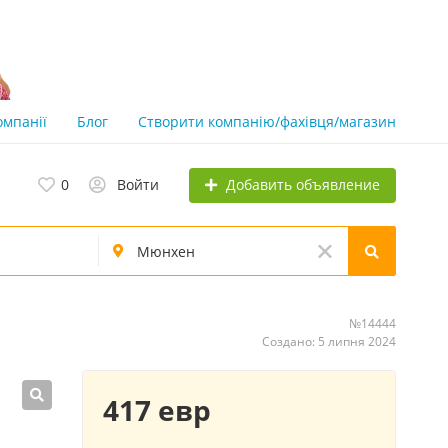
омпанії
Блог
Створити компанію/фахівця/магазин
Добавить объявление
0
Войти
№14444
Создано: 5 липня 2024
417 евр