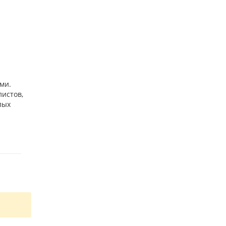
ми.
листов,
лых