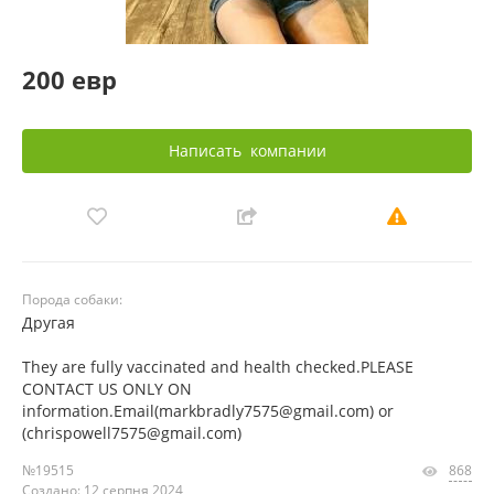
200 евр
Написать
компании
Порода собаки:
Другая
They are fully vaccinated and health checked.PLEASE
CONTACT US ONLY ON
information.Email(markbradly7575@gmail.com) or
(chrispowell7575@gmail.com)
№19515
868
Создано: 12 серпня 2024