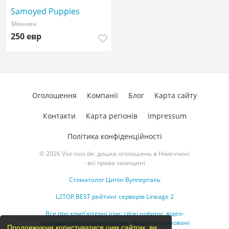
Samoyed Puppies
Мюнхен
250 евр
Оголошення
Компанії
Блог
Карта сайту
Контакти
Карта регіонів
Impressum
Політика конфіденційності
© 2026 Vse-svoi.de: дошка оголошень в Німеччині
- всі права захищені
Стоматолог Ципін Вупперталь
L2TOP.BEST рейтинг серверів Lineage 2
Все про комп'ютерні ігри: свіжі новини, відео-
проходження з коментарями, гайди та приховані
Продовжуючи користуватися цим сайтом, ви