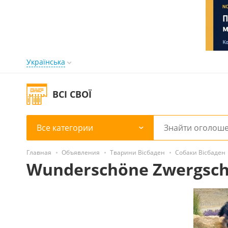
Українська
ВСІ СВОЇ
Все категории
Главная
Объявления
Тварини Вісбаден
Собаки Вісбаден
Wunderschöne Zwergsc