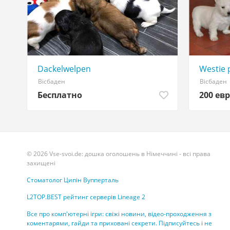
Dackelwelpen
Westie 
Вісбаден
Вісбаден
Бесплатно
200 евр
© 2026 Vse-svoi.de: дошка оголошень в Німеччині - всі права
захищені
Стоматолог Ципін Вупперталь
L2TOP.BEST рейтинг серверів Lineage 2
Все про комп'ютерні ігри: свіжі новини, відео-проходження з
коментарями, гайди та приховані секрети. Підписуйтесь і не