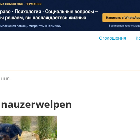
Оголошення
К
hnauzerwelpen