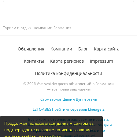
Туризм и отдых - компании Германия
Объявления
Компании
Блог
Карта сайта
Контакты
Карта регионов
Impressum
Политика конфиденциальности
© 2026 Vse-svoi.de: доска объявлений в Германии
— все права защищены
Стоматолог Цыпин Вупперталь
L2TOP.BEST рейтинг серверов Lineage 2
Всё о компьютерных играх: свежие новости,
Продолжая пользоваться данным сайтом вы
видео-прохождения с комментариями, гайды и
подтверждаете согласие на использование
скрытые секреты. Подписывайтесь и не
пропустите лучший контент!