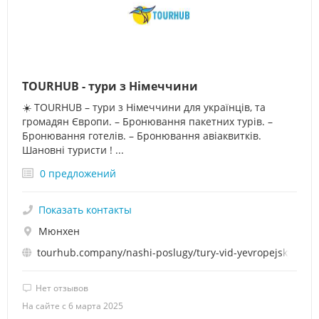
TOURHUB - тури з Німеччини
☀️ TOURHUB – тури з Німеччини для українців, та
громадян Європи. – Бронювання пакетних турів. –
Бронювання готелів. – Бронювання авіаквитків.
Шановні туристи ! ...
0 предложений
Показать контакты
Мюнхен
tourhub.company/nashi-poslugy/tury-vid-yevropejskyh-tur
Нет отзывов
На сайте с 6 марта 2025