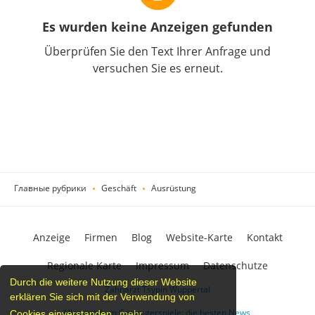
Es wurden keine Anzeigen gefunden
Überprüfen Sie den Text Ihrer Anfrage und
versuchen Sie es erneut.
Главные рубрики
Geschäft
Ausrüstung
Anzeige
Firmen
Blog
Website-Karte
Kontakt
Regionale Karte
Impressum
Datenschutze
Durch die weitere Nutzung dieser Website
Zahnarzt Tsypin Wuppertal
erklären Sie sich mit der Verwendung von
Alles rund um Computerspiele: die besten News,
Cookies einverstanden.
mehr