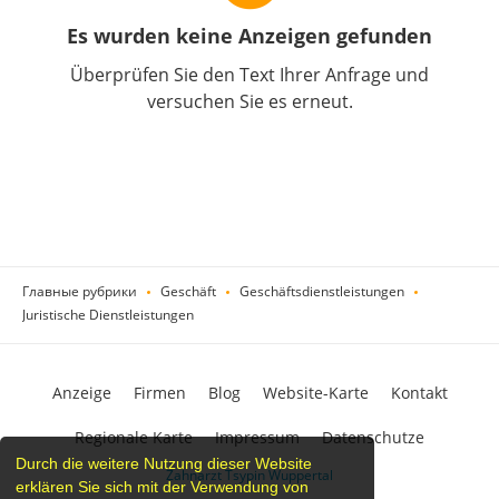
Es wurden keine Anzeigen gefunden
Überprüfen Sie den Text Ihrer Anfrage und
versuchen Sie es erneut.
Главные рубрики
Geschäft
Geschäftsdienstleistungen
Juristische Dienstleistungen
Anzeige
Firmen
Blog
Website-Karte
Kontakt
Regionale Karte
Impressum
Datenschutze
Durch die weitere Nutzung dieser Website
Zahnarzt Tsypin Wuppertal
erklären Sie sich mit der Verwendung von