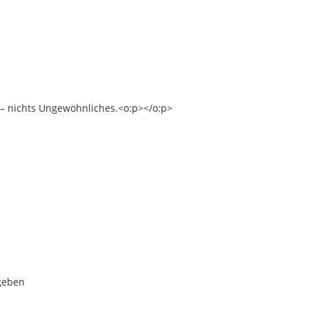
 – nichts Ungewöhnliches.<o:p></o:p>
geben