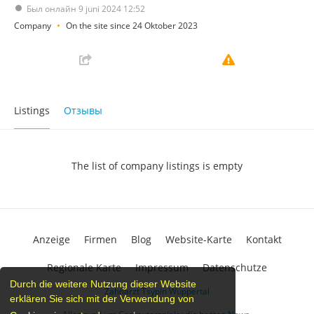
Был онлайн 9 juni 2024 12:52
Company
On the site since 24 Oktober 2023
Listings
Отзывы
The list of company listings is empty
Anzeige
Firmen
Blog
Website-Karte
Kontakt
Regionale Karte
Impressum
Datenschutze
Durch die weitere Nutzung dieser Website
Zahnarzt Tsypin Wuppertal
erklären Sie sich mit der Verwendung von