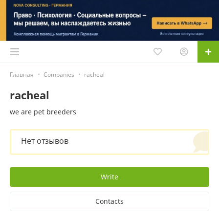
Главная
Companies
racheal
racheal
we are pet breeders
Нет отзывов
Write
Contacts