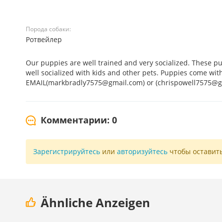
Порода собаки:
Ротвейлер
Our puppies are well trained and very socialized. These pu
well socialized with kids and other pets. Puppies come wit
EMAIL(markbradly7575@gmail.com) or (chrispowell7575@g
Комментарии: 0
Зарегистрируйтесь
или
авторизуйтесь
чтобы оставит
Ähnliche Anzeigen