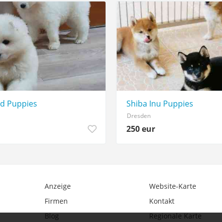
d Puppies
Shiba Inu Puppies
Dresden
250 eur
Anzeige
Website-Karte
Firmen
Kontakt
Blog
Regionale Karte