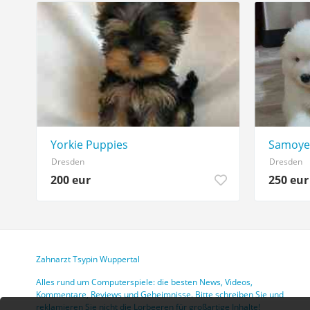
Yorkie Puppies
Samoye
Dresden
Dresden
200 eur
250 eur
Zahnarzt Tsypin Wuppertal
Alles rund um Computerspiele: die besten News, Videos,
Kommentare, Reviews und Geheimnisse. Bitte schreiben Sie und
reklamieren Sie nicht die Lorbeeren für großartige Inhalte!