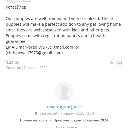
Порода собаки:
Ротвейлер
Our puppies are well trained and very socialized. These
puppies will make a perfect addition to any pet loving home
since they are well socialized with kids and other pets.
Puppies come with registration papers and a health
guarantee.
EMAIL(markbradly7575@gmail.com) or
(chrispowell7575@gmail.com)
№23136
952
Создано: 27 серпня 2024
neveahgeorgie12
Был онлайн 7 серпня 2026 13:13
Приватна особа
Профиль создан 27 серпня 2024
Нет отзывов