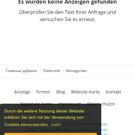
Es wurden keine Anzeigen gefunden
Überprüfen Sie den Text Ihrer Anfrage und
versuchen Sie es erneut.
Главные рубрики
Elektronik
Klimageräte
Anzeige
Firmen
Blog
Website-Karte
Kontakt
Regionale Karte
Impressum
Datenschutze
Durch die weitere Nutzung dieser Website
Zahnarzt Tsypin Wuppertal
erklären Sie sich mit der Verwendung von
Alles rund um Computerspiele: die besten News,
Cookies einverstanden.
mehr
Videos, Kommentare, Reviews und Geheimnisse.
Bitte schreiben Sie und reklamieren Sie nicht die