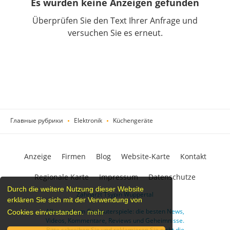
Es wurden keine Anzeigen gefunden
Überprüfen Sie den Text Ihrer Anfrage und
versuchen Sie es erneut.
Главные рубрики
Elektronik
Küchengeräte
Anzeige
Firmen
Blog
Website-Karte
Kontakt
Regionale Karte
Impressum
Datenschutze
Durch die weitere Nutzung dieser Website
Zahnarzt Tsypin Wuppertal
erklären Sie sich mit der Verwendung von
Alles rund um Computerspiele: die besten News,
Cookies einverstanden.
mehr
Videos, Kommentare, Reviews und Geheimnisse.
Bitte schreiben Sie und reklamieren Sie nicht die