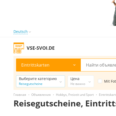
Deutsch
VSE-SVOI.DE
Eintrittskarten
Выберите категорию
Цена
Mit Fo
Reisegutscheine
Не важно
Главная
Объявления
Hobbys, Freizeit und Sport
Eintrittska
Reisegutscheine, Eintrit