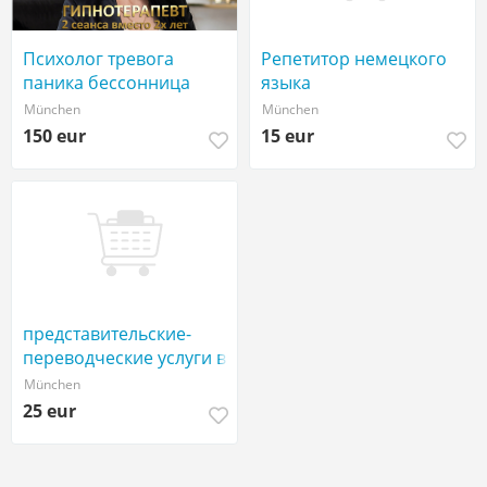
Психолог тревога
Репетитор немецкого
паника бессонница
языка
выгорание апатия
München
München
стресс психосоматика
150 eur
15 eur
представительские-
переводческие услуги в
Италии
München
25 eur