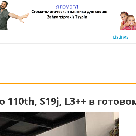
Listings
o 110th, S19j, L3++ в гото