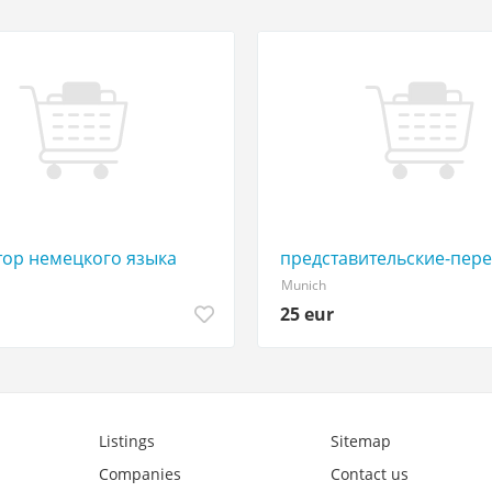
е апатия стресс психосоматика
тор немецкого языка
представительские-пере
Munich
25 eur
Listings
Sitemap
Companies
Contact us