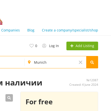
Companies
Blog
Create a company/specialist/shop
Add Listing
0
Log In
вом наличии
№12087
Created: 4 June 2024
For free