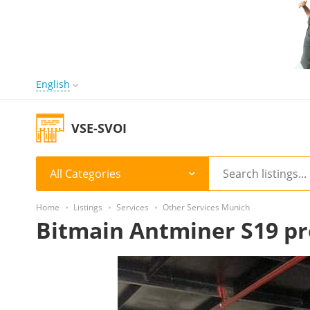
English
VSE-SVOI
All Categories
Home
Listings
Services
Other Services Munich
Bitmain Antminer S19 pr