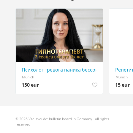
Психолог тревога паника бессонница выгорани
Репети
Munich
Munich
150 eur
15 eur
© 2026 Vse-svoi.de: bulletin board in Germany - all rights
reserved