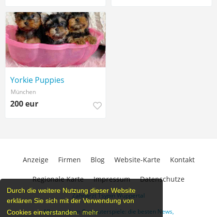
Yorkie Puppies
München
200 eur
Anzeige
Firmen
Blog
Website-Karte
Kontakt
Regionale Karte
Impressum
Datenschutze
Durch die weitere Nutzung dieser Website
Zahnarzt Tsypin Wuppertal
erklären Sie sich mit der Verwendung von
Alles rund um Computerspiele: die besten News,
Cookies einverstanden.
mehr