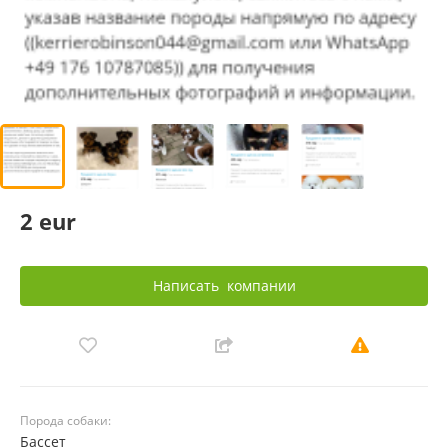
2 eur
Написать
компании
Порода собаки:
Бассет