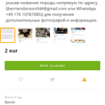
2 eur
Write
to vendor
Breed of dog:
Basset