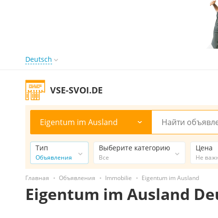
Deutsch
VSE-SVOI.DE
Eigentum im Ausland
Тип
Выберите категорию
Цена
Объявления
Все
Не важ
Главная
Объявления
Immobilie
Eigentum im Ausland
Eigentum im Ausland De