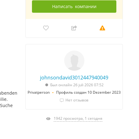
Написать
компании
johnsondavid3012447940049
Был онлайн 26 juli 2026 07:52
Privatperson
Профиль создан 10 Dezember 2023
aubenden
lie.
Нет отзывов
 Suche
1942 просмотра, 1 сегодня