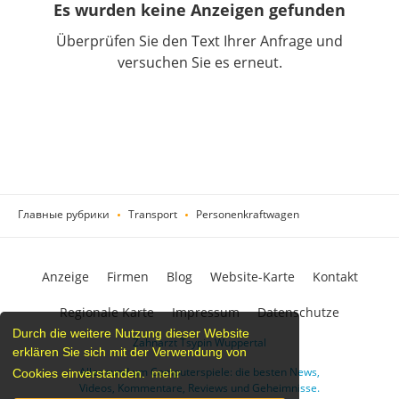
Es wurden keine Anzeigen gefunden
Überprüfen Sie den Text Ihrer Anfrage und
versuchen Sie es erneut.
Главные рубрики
Transport
Personenkraftwagen
Anzeige
Firmen
Blog
Website-Karte
Kontakt
Regionale Karte
Impressum
Datenschutze
Durch die weitere Nutzung dieser Website
Zahnarzt Tsypin Wuppertal
erklären Sie sich mit der Verwendung von
Alles rund um Computerspiele: die besten News,
Cookies einverstanden.
mehr
Videos, Kommentare, Reviews und Geheimnisse.