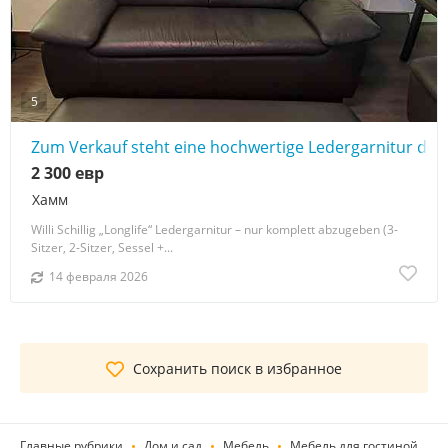
5
Zum Verkauf steht eine hochwertige Ledergarnitur der Ma
2 300 евр
Хамм
Willi Schillig „Longlife“ Ledergarnitur – nur komplett abzugeben (3-
Sitzer, 2-Sitzer, Sessel +...
14 февраля 2026
Сохранить поиск в избранное
Главные рубрики
Дом и сад
Мебель
Мебель для гостиной