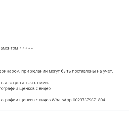
ентом ⭐️⭐️⭐️⭐️⭐️
еринаром, при желании могут быть поставлены на учет.
ть и встретиться с ними.
тографии щенков с видео
отографии щенков с видео WhatsApp 00237679671804