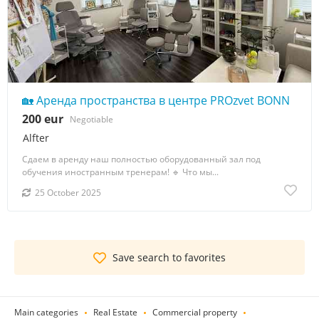
🏡 Аренда пространства в центре PROzvet BONN
200 eur
Negotiable
Alfter
Сдаем в аренду наш полностью оборудованный зал под
обучения иностранным тренерам! 🔹 Что мы...
25 October 2025
Save search to favorites
Main categories
Real Estate
Commercial property