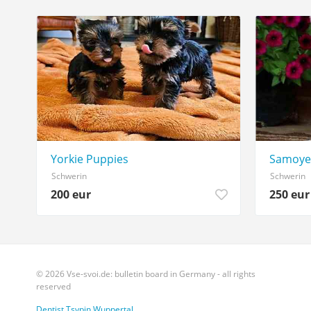
Yorkie Puppies
Samoye
Schwerin
Schwerin
200 eur
250 eur
© 2026 Vse-svoi.de: bulletin board in Germany - all rights
reserved
Dentist Tsypin Wuppertal