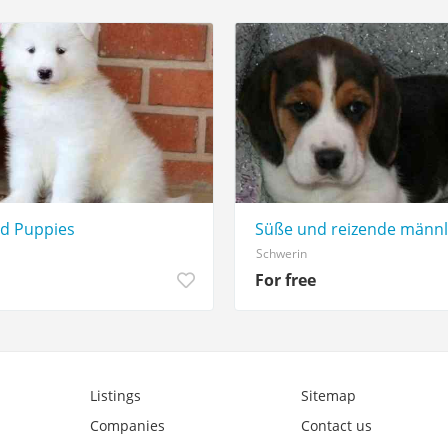
d Puppies
Süße und reizende männl
Schwerin
For free
Listings
Sitemap
Companies
Contact us