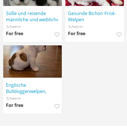
Süße und reizende
Gesunde Bichon Frisé-
männliche und weibliche
Welpen
Beagle-Welpen,
Schwerin
Schwerin
For free
For free
Englische
Bulldoggenwelpen,
abholbereit
Schwerin
For free